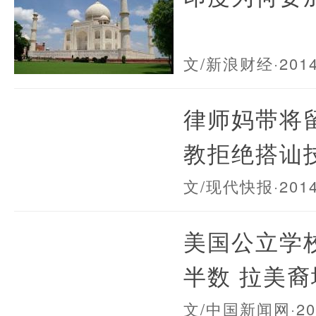
文/新浪财经
·201
律师妈带将
教拒绝搭讪
文/现代快报
·201
美国公立学
半数 拉美裔
文/中国新闻网
·2