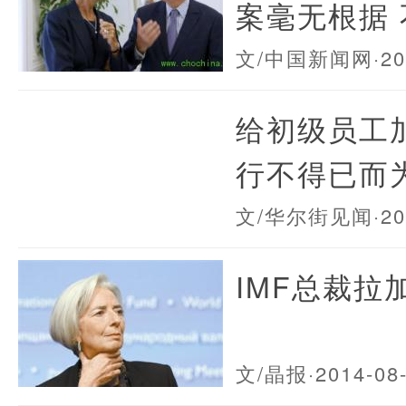
案毫无根据
文/中国新闻网
·2
给初级员工
行不得已而
文/华尔街见闻
·2
IMF总裁拉
文/晶报
·2014-08