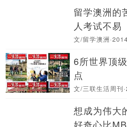
留学澳洲的
人考试不易
文/留学澳洲
·201
6所世界顶
点
文/三联生活周刊
想成为伟大
好奇心比MB