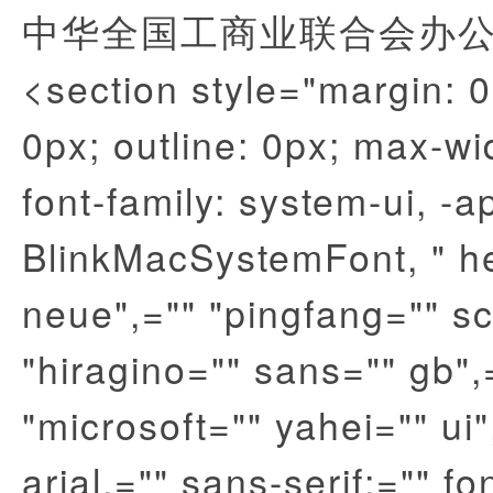
中华全国工商业联合会办
<section style="margin: 
0px; outline: 0px; max-w
font-family: system-ui, -
BlinkMacSystemFont, " he
neue",="" "pingfang="" sc
"hiragino="" sans="" gb",
"microsoft="" yahei="" ui"
arial,="" sans-serif;="" fo