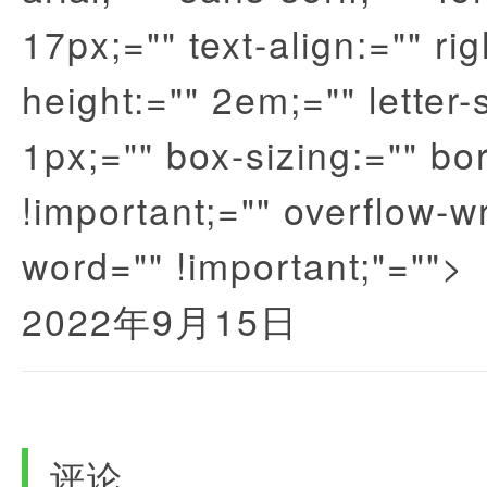
17px;="" text-align:="" rig
height:="" 2em;="" letter-
1px;="" box-sizing:="" bo
!important;="" overflow-w
word="" !important;"="">
2022年9月15日
评论