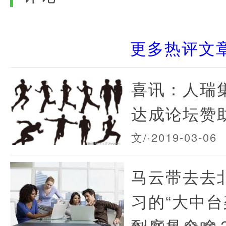
更多热评文
喜讯：人瑞
达成论坛赞
文/
·2019-03-06
马云带去去北欧
习的“大中台
到底是个啥
文/
·2016-03-10