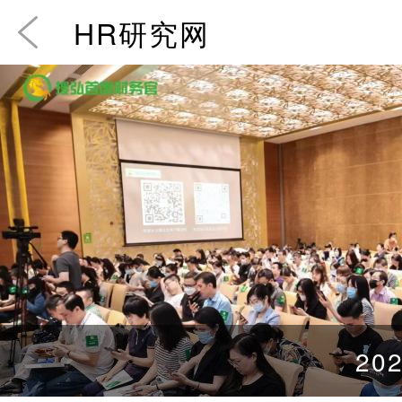
HR研究网
202