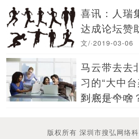
喜讯：人瑞
达成论坛赞
文/
·2019-03-06
马云带去去北欧
习的“大中台
到底是个啥
文/
·2016-03-10
版权所有 深圳市搜弘网络