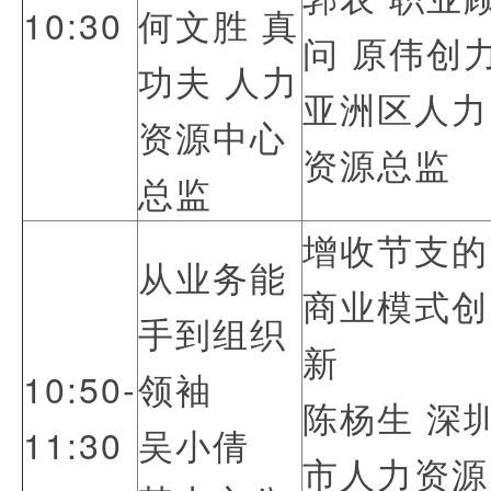
10:30
何文胜 真
问 原伟创
功夫 人力
亚洲区人力
资源中心
资源总监
总监
增收节支的
从业务能
商业模式创
手到组织
新
10:50-
领袖
陈杨生 深
11:30
吴小倩
市人力资源