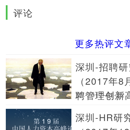
评论
更多热评文
深圳-招聘研
（2017年
聘管理创新
文/
·2017-02-22
深圳-HR研